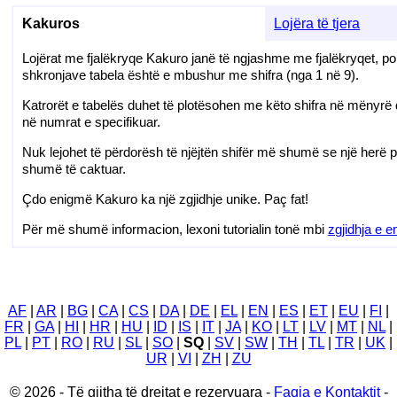
Kakuros
Lojëra të tjera
Lojërat me fjalëkryqe Kakuro janë të ngjashme me fjalëkryqet, po
shkronjave tabela është e mbushur me shifra (nga 1 në 9).
Katrorët e tabelës duhet të plotësohen me këto shifra në mënyrë 
në numrat e specifikuar.
Nuk lejohet të përdorësh të njëjtën shifër më shumë se një herë p
shumë të caktuar.
Çdo enigmë Kakuro ka një zgjidhje unike. Paç fat!
Për më shumë informacion, lexoni tutorialin tonë mbi
zgjidhja e 
AF
|
AR
|
BG
|
CA
|
CS
|
DA
|
DE
|
EL
|
EN
|
ES
|
ET
|
EU
|
FI
|
FR
|
GA
|
HI
|
HR
|
HU
|
ID
|
IS
|
IT
|
JA
|
KO
|
LT
|
LV
|
MT
|
NL
|
PL
|
PT
|
RO
|
RU
|
SL
|
SO
|
SQ
|
SV
|
SW
|
TH
|
TL
|
TR
|
UK
|
UR
|
VI
|
ZH
|
ZU
© 2026 - Të gjitha të drejtat e rezervuara -
Faqja e Kontaktit
-