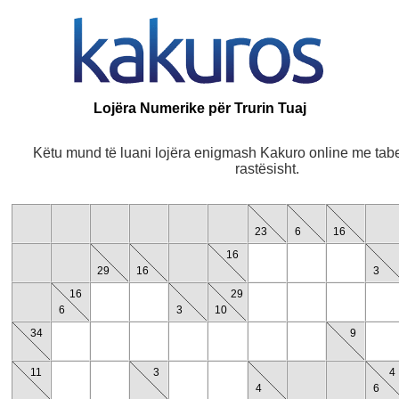
Lojëra Numerike për Trurin Tuaj
Këtu mund të luani lojëra enigmash Kakuro online me tabe
rastësisht.
23
6
16
16
29
16
3
16
29
6
3
10
34
9
11
3
4
4
6