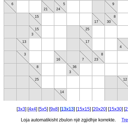
6
5
9
21
24
15
8
17
30
15
25
3
13
17
4
3
8
16
7
23
8
36
3
25
12
14
[
3x3
] [
4x4
] [
5x5
] [
9x8
]
[
13x13
]
[
15x15
] [
20x20
] [
15x30
] [
2
Loja automatikisht zbulon një zgjidhje korrekte.
Tre