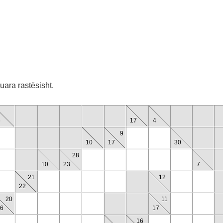
uara rastësisht.
6
17
4
9
10
17
30
28
10
23
7
21
12
22
20
11
6
17
16