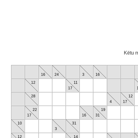
Këtu m
16
24
3
16
12
11
17
28
12
4
17
22
19
17
16
31
10
31
3
12
14