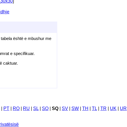
[
30x30
]
idhje
e tabela është e mbushur me
mrat e specifikuar.
ë caktuar.
|
PT
|
RO
|
RU
|
SL
|
SO
|
SQ
|
SV
|
SW
|
TH
|
TL
|
TR
|
UK
|
UR
rivatësisë