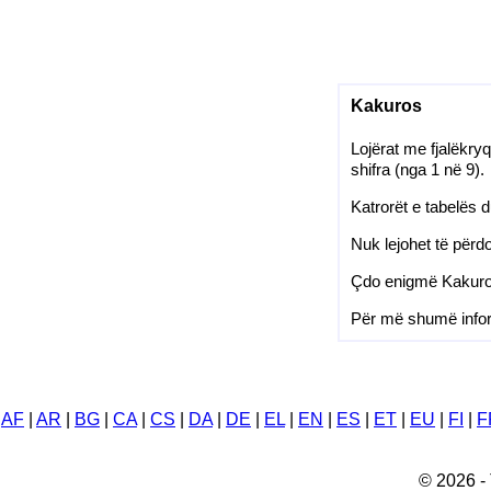
Kakuros
Lojërat me fjalëkry
shifra (nga 1 në 9).
Katrorët e tabelës 
Nuk lejohet të përd
Çdo enigmë Kakuro k
Për më shumë inform
AF
|
AR
|
BG
|
CA
|
CS
|
DA
|
DE
|
EL
|
EN
|
ES
|
ET
|
EU
|
FI
|
F
© 2026 - 