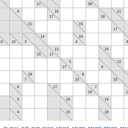
17
39
9
18
21
17
16
21
15
17
14
24
10
22
3
4
13
10
15
17
5
12
17
4
19
8
7
23
23
6
17
7
16
1
5
16
19
4
15
18