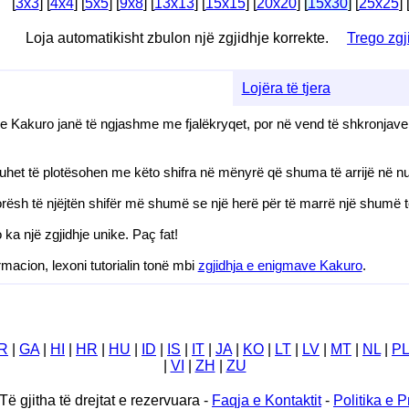
[
3x3
] [
4x4
] [
5x5
] [
9x8
] [
13x13
] [
15x15
] [
20x20
]
[
15x30
]
[
25x25
] 
Loja automatikisht zbulon një zgjidhje korrekte.
Trego zgj
Lojëra të tjera
qe Kakuro janë të ngjashme me fjalëkryqet, por në vend të shkronjav
duhet të plotësohen me këto shifra në mënyrë që shuma të arrijë në nu
orësh të njëjtën shifër më shumë se një herë për të marrë një shumë t
a një zgjidhje unike. Paç fat!
acion, lexoni tutorialin tonë mbi
zgjidhja e enigmave Kakuro
.
R
|
GA
|
HI
|
HR
|
HU
|
ID
|
IS
|
IT
|
JA
|
KO
|
LT
|
LV
|
MT
|
NL
|
PL
|
VI
|
ZH
|
ZU
Të gjitha të drejtat e rezervuara -
Faqja e Kontaktit
-
Politika e P