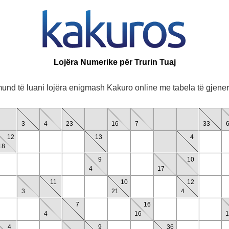
Lojëra Numerike për Trurin Tuaj
und të luani lojëra enigmash Kakuro online me tabela të gjener
3
4
23
16
7
33
12
13
4
18
9
10
4
17
11
10
12
3
21
4
7
16
4
16
1
4
9
36