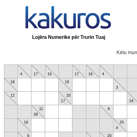
Lojëra Numerike për Trurin Tuaj
Këtu mund
4
17
16
17
16
4
18
18
3
12
20
17
24
11
9
28
18
25
4
6
20