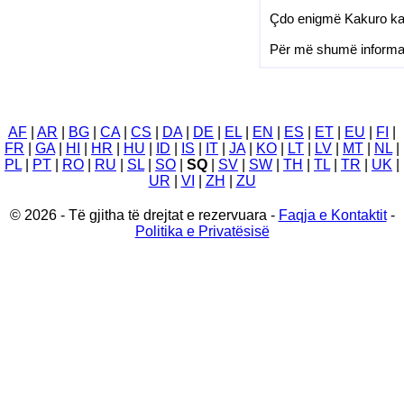
Çdo enigmë Kakuro ka n
Për më shumë informaci
AF
|
AR
|
BG
|
CA
|
CS
|
DA
|
DE
|
EL
|
EN
|
ES
|
ET
|
EU
|
FI
|
FR
|
GA
|
HI
|
HR
|
HU
|
ID
|
IS
|
IT
|
JA
|
KO
|
LT
|
LV
|
MT
|
NL
|
PL
|
PT
|
RO
|
RU
|
SL
|
SO
|
SQ
|
SV
|
SW
|
TH
|
TL
|
TR
|
UK
|
UR
|
VI
|
ZH
|
ZU
© 2026 - Të gjitha të drejtat e rezervuara -
Faqja e Kontaktit
-
Politika e Privatësisë