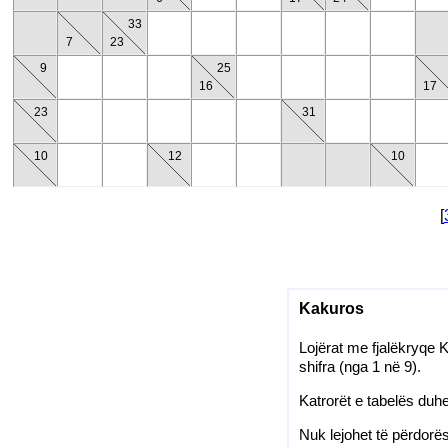
33
7
23
9
25
16
17
23
31
10
12
10
[
Kakuros
Lojërat me fjalëkryqe 
shifra (nga 1 në 9).
Katrorët e tabelës duh
Nuk lejohet të përdorë