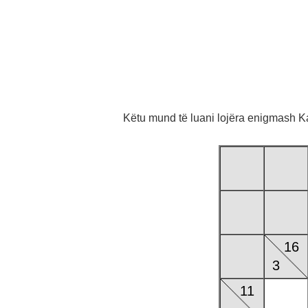
Këtu mund të luani lojëra enigmash Ka
16
3
11