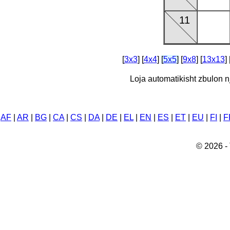
11
[
3x3
] [
4x4
]
[
5x5
]
[
9x8
] [
13x13
] 
Loja automatikisht zbulon 
AF
|
AR
|
BG
|
CA
|
CS
|
DA
|
DE
|
EL
|
EN
|
ES
|
ET
|
EU
|
FI
|
F
© 2026 - 