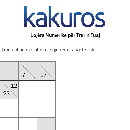
Lojëra Numerike për Trurin Tuaj
kuro online me tabela të gjeneruara rastësisht.
7
17
12
23