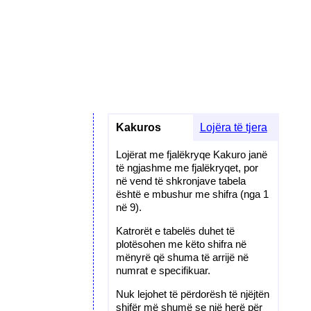
Kakuros
Lojëra të tjera
Lojërat me fjalëkryqe Kakuro janë
të ngjashme me fjalëkryqet, por
në vend të shkronjave tabela
është e mbushur me shifra (nga 1
në 9).
Katrorët e tabelës duhet të
plotësohen me këto shifra në
mënyrë që shuma të arrijë në
numrat e specifikuar.
Nuk lejohet të përdorësh të njëjtën
shifër më shumë se një herë për