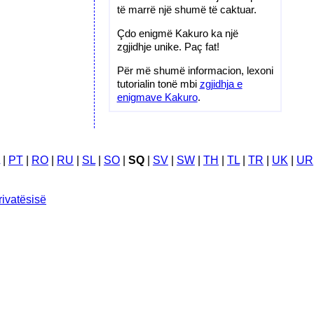
të marrë një shumë të caktuar.
Çdo enigmë Kakuro ka një
zgjidhje unike. Paç fat!
Për më shumë informacion, lexoni
tutorialin tonë mbi
zgjidhja e
enigmave Kakuro
.
|
PT
|
RO
|
RU
|
SL
|
SO
|
SQ
|
SV
|
SW
|
TH
|
TL
|
TR
|
UK
|
UR
rivatësisë