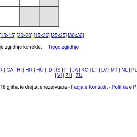
[
15x15
] [
20x20
] [
15x30
] [
25x25
] [
30x30
]
një zgjidhje korrekte.
Trego zgjidhje
R
|
GA
|
HI
|
HR
|
HU
|
ID
|
IS
|
IT
|
JA
|
KO
|
LT
|
LV
|
MT
|
NL
|
PL
|
VI
|
ZH
|
ZU
Të gjitha të drejtat e rezervuara -
Faqja e Kontaktit
-
Politika e P